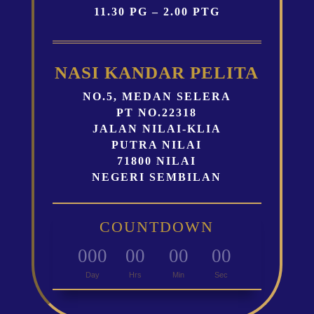
11.30 PG – 2.00 PTG
NASI KANDAR PELITA
NO.5, MEDAN SELERA
PT NO.22318
JALAN NILAI-KLIA
PUTRA NILAI
71800 NILAI
NEGERI SEMBILAN
COUNTDOWN
000
00
00
00
:
:
:
Day
Hrs
Min
Sec